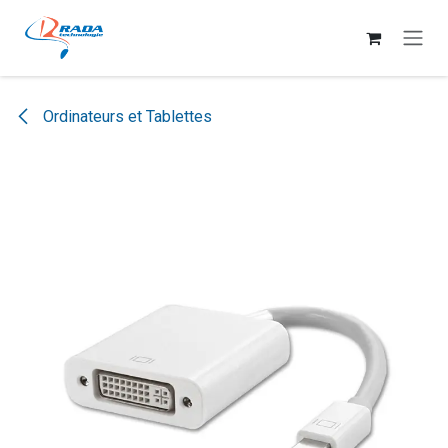
Se rendre au contenu
Ordinateurs et Tablettes